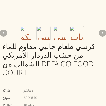
كرسي طعام جانبي مقاوم للماء
من خشب الدردار الأمريكي
الشمالي من DEFAICO FOOD
COURT
ديفايكو
ماركة:
6201540
نموذج:
10 قطع
MOQ: