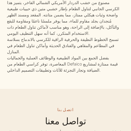
مصنوع من خشب الدردار الأمريكي الشمالي الفاخر، يتميز هذا
الكرسي الجانبي لتناول الطعام بإطار خشبي متين ذي حبيبات طبيعية
واضحة وثبات هيكلي ممتاز، مما يضمن متانته. المقعد ومسند الظهر
مُنجدان بجلد مقاوم للماء، مما يوفر ملمسًا ناعمًا ومقاومة للبقع
والتآكل، بالإضافة إلى الراحة، وهو مناسب لأماكن تناول الطعام ذات
الاستخدام المتكرر، كما أنه سهل التنظيف اليومي.
تسمح الخطوط النظيفة والحرفية الراقية للكرسي بالاندماج بسلاسة
في المطاعم والمقاهي والفنادق الحديثة وأماكن تناول الطعام في
المنازل.
بفضل الجمع بين المواد الطبيعية والوظائف العملية والجماليات
المعاصرة، توفر كراسي الطعام من Defaico قيمة ممتازة لمشاريع
الضيافة وتجار التجزئة للأثاث وتطبيقات التصميم الداخلي.
اتصل بنا
تواصل معنا