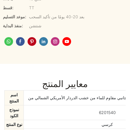
TT
قسط:
بعد 20-40 يومًا من تأكيد السحب
موعد التسليم:
شنتشن
منفذ البداية:
معايير المنتج
اسم
المنتج
نموذج
6201540
الكود
كرسي
نوع المنتج