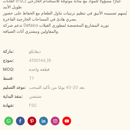
الغابات (FSC) خيارًا مسؤولًا للمواد مع متانة موثوقة للاستخدام الخارجي
طويل الأمد.
يُسهم تصميمه الأنيق في تنظيم ترتيبات تناول الطعام مع الحفاظ على حضور
بصري هادئ في المساحات الخارجية الفاخرة.
تدعم شركة Defaico توريد المشاريع المخصصة لمطوري الفيلات
والمقاولين ومشتري أثاث الضيافة.
ديفايكو
ماركة:
4100144_19
نموذج:
قطعة واحدة
MOQ:
TT
قسط:
بعد 20-40 يومًا من تأكيد السحب.
موعد التسليم:
شنتشن
منفذ البداية:
FSC
شهادة: