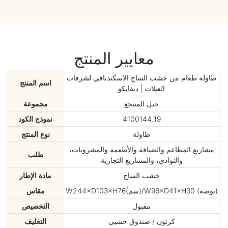
معايير المنتج
طاولة طعام من خشب الساج الاسكندنافي لشرفات
اسم المنتج
الفيلات | ديفايكو
حبل المنتجع
مجموعة
4100144_19
نموذج الكود
طاولة
نوع المنتج
مشاريع المطاعم والضيافة والأطعمة والمشروبات،
طلب
والنوادي، والمشاريع التجارية
خشب الساج
مادة الإطار
W244×D103×H76(سم)/W96×D41×H30 (بوصة)
مقاس
مقبول
التخصيص
كرتون / صندوق خشبي
التغليف