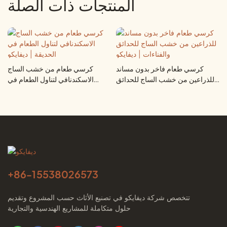
المنتجات ذات الصلة
كرسي طعام فاخر بدون مساند
كرسي طعام من خشب الساج
للذراعين من خشب الساج للحدائق
الاسكندنافي لتناول الطعام في
والفناءات | ديفايكو
الحديقة | ديفايكو
+86-
15538026573
تتخصص شركة ديفايكو في تصنيع الأثاث حسب المشروع وتقديم
حلول متكاملة للمشاريع الهندسية والتجارية