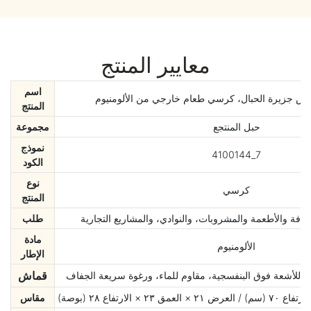
معايير المنتج
اسم
تراس جزيرة الحبال، كرسي طعام خارجي من الألومنيوم
المنتج
حبل المنتجع
مجموعة
نموذج
4100144_7
الكود
نوع
كرسي
المنتج
افة والأطعمة والمشروبات، والنوادي، والمشاريع التجارية
طلب
مادة
الألومنيوم
الإطار
قماش
م للأشعة فوق البنفسجية، مقاوم للماء، ورغوة سريعة الجفاف
مقاس