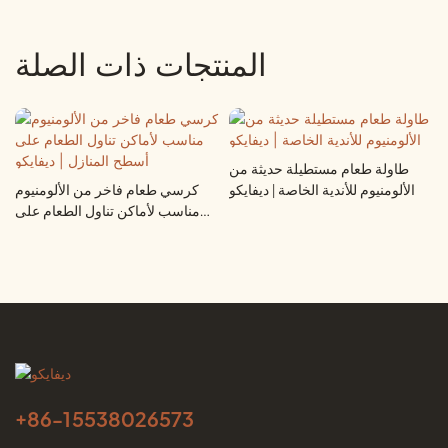
المنتجات ذات الصلة
طاولة طعام مستطيلة حديثة من
الألومنيوم للأندية الخاصة | ديفايكو
كرسي طعام فاخر من الألومنيوم
مناسب لأماكن تناول الطعام على
أسطح المنازل | ديفايكو
+86-
15538026573