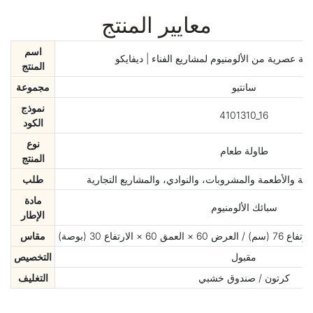
معايير المنتج
اسم
ية عصرية من الألومنيوم لمشاريع الفناء | ديفايكو
المنتج
سانتيو
مجموعة
نموذج
4101310_16
الكود
نوع
طاولة طعام
المنتج
فة والأطعمة والمشروبات، والنوادي، والمشاريع التجارية
طلب
مادة
سبائك الألومنيوم
الإطار
مقاس
مقبول
التخصيص
كرتون / صندوق خشبي
التغليف