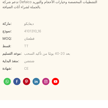
تدعم شركة Defaico التشطيبات المخصصة وخيارات الأحجام والتوريد
بالجملة لشراء أثاث الضيافة.
ديفايكو
ماركة:
4101310_16
نموذج:
قطعتان
MOQ:
TT
قسط:
بعد 20-40 يومًا من تأكيد السحب
موعد التسليم:
شنتشن
منفذ البداية:
CE
شهادة: