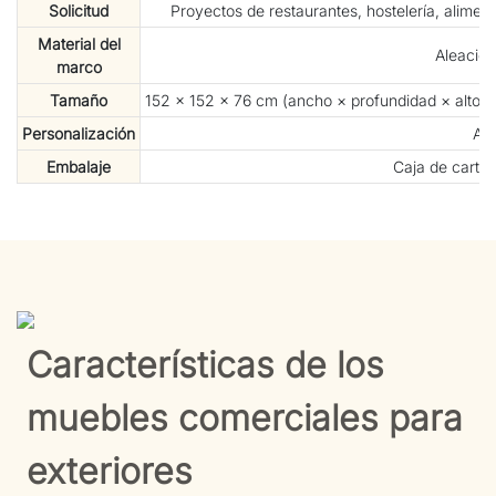
Solicitud
Proyectos de restaurantes, hostelería, alimen
Material del
Aleación
marco
Tamaño
152 × 152 × 76 cm (ancho × profundidad × alto) 
Personalización
Ac
Embalaje
Caja de cartó
Características de los
muebles comerciales para
exteriores