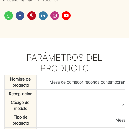
PARÁMETROS DEL
PRODUCTO
Nombre del
Mesa de comedor redonda contemporánea d
producto
Recopilación
S
Código del
410
modelo
Tipo de
Mesa d
producto