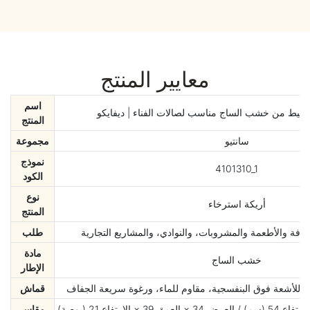
معايير المنتج
اسم
يط من خشب الساج مناسب لصالات الفناء | ديفايكو
المنتج
سانتيو
مجموعة
نموذج
4101310_1
الكود
نوع
أريكة استرخاء
المنتج
افة والأطعمة والمشروبات، والنوادي، والمشاريع التجارية
طلب
مادة
خشب الساج
الإطار
م للأشعة فوق البنفسجية، مقاوم للماء، ورغوة سريعة الجفاف
قماش
مقاس