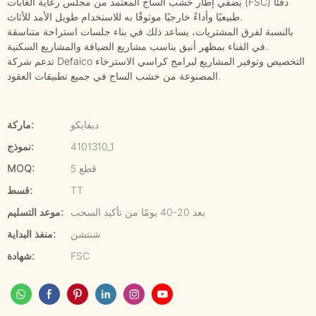
يُضفي إطار خشب الساج المعتمد من مجلس رعاية الغابات (FSC) دفئًا
طبيعيًا وأداءً خارجيًا موثوقًا به للاستخدام طويل الأمد للأثاث.
بالنسبة لفرق المشتريات، يساعد ذلك في بناء جلسات استراحة متناسقة
في الفناء بمظهر أنيق يناسب مشاريع الضيافة والمشاريع السكنية.
تدعم شركة Defaico التخصيص وتوفير المشاريع لبرامج كراسي الاسترخاء
المصنوعة من خشب الساج في جميع تطبيقات العقود.
ديفايكو
ماركة:
4101310_1
نموذج:
5 قطع
MOQ:
TT
قسط:
بعد 20-40 يومًا من تأكيد السحب
موعد التسليم:
شنتشن
منفذ البداية:
FSC
شهادة: