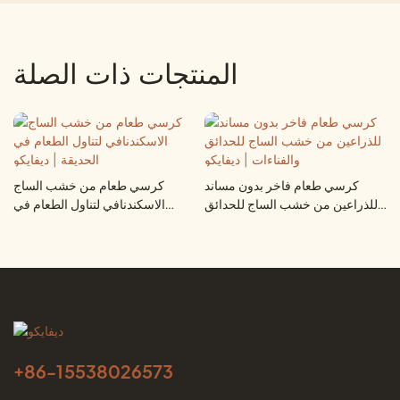
المنتجات ذات الصلة
كرسي طعام فاخر بدون مساند
كرسي طعام من خشب الساج
للذراعين من خشب الساج للحدائق
الاسكندنافي لتناول الطعام في
والفناءات | ديفايكو
الحديقة | ديفايكو
+86-
15538026573