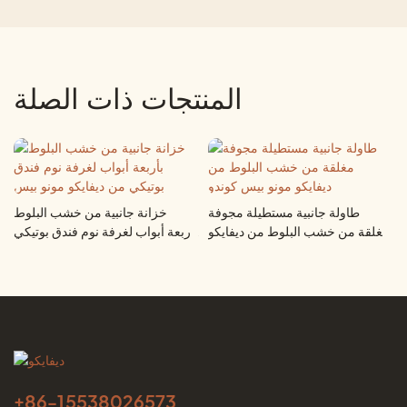
المنتجات ذات الصلة
طاولة جانبية مستطيلة مجوفة
خزانة جانبية من خشب البلوط
De
مغلقة من خشب البلوط من ديفايكو
بأربعة أبواب لغرفة نوم فندق بوتيكي
مونو بيس كوندو
من ديفايكو مونو بيس
+86-
15538026573