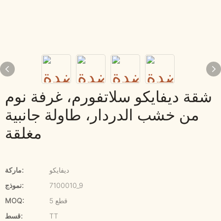
شقة ديفايكو سلاتفورم، غرفة نوم
من خشب الدردار، طاولة جانبية
مغلقة
ديفايكو
ماركة:
7100010_9
نموذج:
5 قطع
MOQ:
TT
قسط: