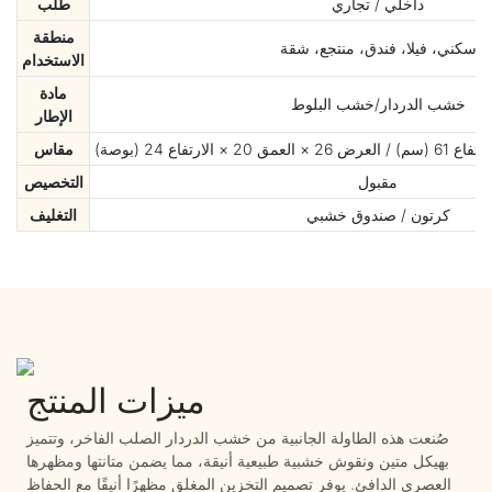
داخلي / تجاري
طلب
منطقة
سكني، فيلا، فندق، منتجع، شقة
الاستخدام
مادة
خشب الدردار/خشب البلوط
الإطار
مقاس
مقبول
التخصيص
كرتون / صندوق خشبي
التغليف
ميزات المنتج
صُنعت هذه الطاولة الجانبية من خشب الدردار الصلب الفاخر، وتتميز
بهيكل متين ونقوش خشبية طبيعية أنيقة، مما يضمن متانتها ومظهرها
العصري الدافئ. يوفر تصميم التخزين المغلق مظهرًا أنيقًا مع الحفاظ