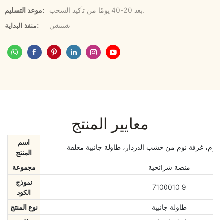
بعد 20-40 يومًا من تأكيد السحب.
موعد التسليم:
شنتشن
منفذ البداية:
معايير المنتج
اسم
ورم، غرفة نوم من خشب الدردار، طاولة جانبية مغلقة
المنتج
منصة شرائحية
مجموعة
نموذج
7100010_9
الكود
طاولة جانبية
نوع المنتج