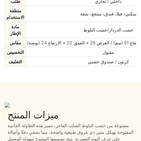
داخلي / تجاري
طلب
منطقة
سكني، فيلا، فندق، منتجع، شقة
الاستخدام
مادة
خشب الدردار/خشب البلوط
الإطار
مقاس
مقبول
التخصيص
كرتون / صندوق خشبي
التغليف
ميزات المنتج
مصنوعة من خشب البلوط الصلب الفاخر، تتميز هذه الطاولة الجانبية
المفتوحة بهيكل متين ذي عروق طبيعية واضحة، مما يضفي دفئًا وأصالة
على غرف النوم العصرية. يتيح تصميمها المفتوح سهولة الوصول