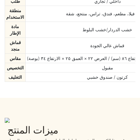
داخلي / تجاري
طلب
منطقة
 فيلا، مطعم، فندق، تراس، منتجع، شقة
الاستخدام
مادة
خشب الدردار/خشب البلوط
الإطار
قماش
قماش عالي الجودة
منجد
مقاس
مقبول
التخصيص
كرتون / صندوق خشبي
التغليف
ميزات المنتج