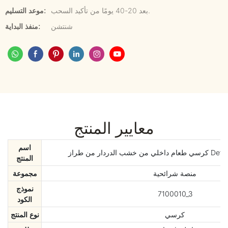
بعد 20-40 يومًا من تأكيد السحب.
موعد التسليم:
شنتشن
منفذ البداية:
معايير المنتج
اسم
Defaico SlatForm
المنتج
منصة شرائحية
مجموعة
نموذج
7100010_3
الكود
كرسي
نوع المنتج