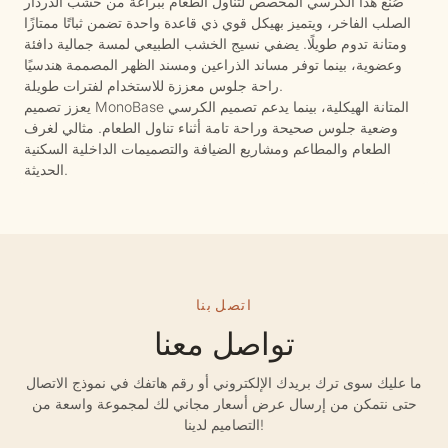
صُنع هذا الكرسي المخصص لتناول الطعام ببراعة من خشب الدردار
الصلب الفاخر، ويتميز بهيكل قوي ذي قاعدة واحدة تضمن ثباتًا ممتازًا
ومتانة تدوم طويلًا. يضفي نسيج الخشب الطبيعي لمسة جمالية دافئة
وعضوية، بينما توفر مساند الذراعين ومسند الظهر المصممة هندسيًا
راحة جلوس معززة للاستخدام لفترات طويلة.
يعزز تصميم MonoBase المتانة الهيكلية، بينما يدعم تصميم الكرسي
وضعية جلوس صحيحة وراحة تامة أثناء تناول الطعام. مثالي لغرف
الطعام والمطاعم ومشاريع الضيافة والتصميمات الداخلية السكنية
الحديثة.
اتصل بنا
تواصل معنا
ما عليك سوى ترك بريدك الإلكتروني أو رقم هاتفك في نموذج الاتصال
حتى نتمكن من إرسال عرض أسعار مجاني لك لمجموعة واسعة من
التصاميم لدينا!