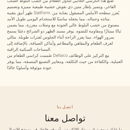
صُنع هذا الكرسي الجانبي لتناول الطعام من خشب البلوط الصلب
الفاخر، ويتميز بإطار متين ذي نقوش خشبية طبيعية مميزة وتصميم
ظهر أنيق بتقنية SlatForm. يُعزز سطحه الأملس المصقول بعناية من
متانته وجماله، مما يجعله مناسبًا للاستخدام اليومي طويل الأمد.
مصنوع من خشب البلوط عالي الجودة مع وصلات معززة، مما يضمن
ثباتًا ممتازًا ومقاومة للتشوه. يوفر مسند الظهر ذو الشرائح دعمًا يسمح
بمرور الهواء، مما يعزز الراحة أثناء الجلوس لفترات طويلة. مثالي
لغرف الطعام والمقاهي والمطاعم وأماكن الضيافة، بالإضافة إلى
المساحات السكنية الراقية.
صُممت كراسي الطعام من Defaico مع التركيز على الوظائف
العملية، والكفاءة من حيث التكلفة، ومعايير التصنيع المتسقة، مما يوفر
جودة موثوقة وأسلوبًا خالدًا.
اتصل بنا
تواصل معنا
ما عليك سوى ترك بريدك الإلكتروني أو رقم هاتفك في نموذج الاتصال