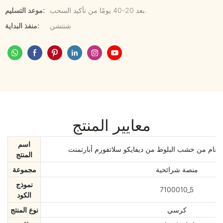
بعد 20-40 يومًا من تأكيد السحب.
موعد التسليم:
شنتشن
منفذ البداية:
معايير المنتج
اسم
طعام من خشب البلوط من ديفايكو سلاتفورم أبارتمنت
المنتج
منصة شرائحية
مجموعة
نموذج
7100010_5
الكود
كرسي
نوع المنتج