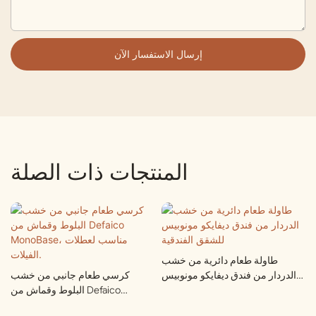
إرسال الاستفسار الآن
المنتجات ذات الصلة
طاولة طعام دائرية من خشب
الدردار من فندق ديفايكو مونوبيس
كرسي طعام جانبي من خشب
للشقق الفندقية
البلوط وقماش من Defaico
MonoBase، مناسب لعطلات