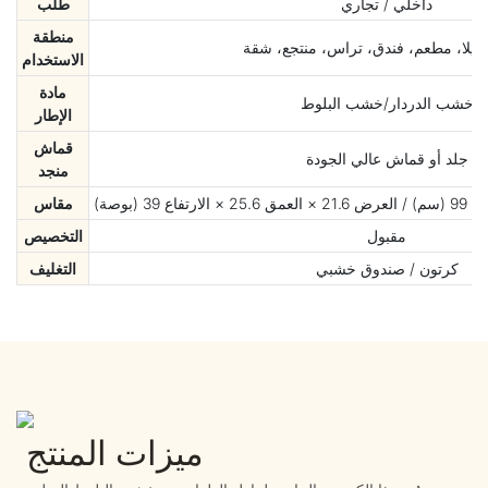
داخلي / تجاري
طلب
منطقة
فيلا، مطعم، فندق، تراس، منتجع، شقة
الاستخدام
مادة
خشب الدردار/خشب البلوط
الإطار
قماش
جلد أو قماش عالي الجودة
منجد
مقاس
مقبول
التخصيص
كرتون / صندوق خشبي
التغليف
ميزات المنتج