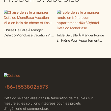
Chaise De Salle À Manger
Defaico MonoBase Vacation Villa
Table De Salle À Manger Ronde
En Bois De Chêne Et Tissu
En Frêne Pour Appartement
D'hôtel Defaico MonoBase
+86-
15538026573
Defaico se spécialise dans la fabrication de meubles sur
mesure et les solutions intégrées pour les projets
d'ingénierie et commerciaux.