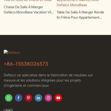
Chaise De Salle À Manger
Defaico MonoBase Vacation Villa
Table De Salle À Manger Ronde
En Bois De Chêne Et Tissu
En Frêne Pour Appartement
D'hôtel Defaico MonoBase
+86-
15538026573
Defaico se spécialise dans la fabrication de meubles sur
mesure et les solutions intégrées pour les projets
d'ingénierie et commerciaux.
LINKS