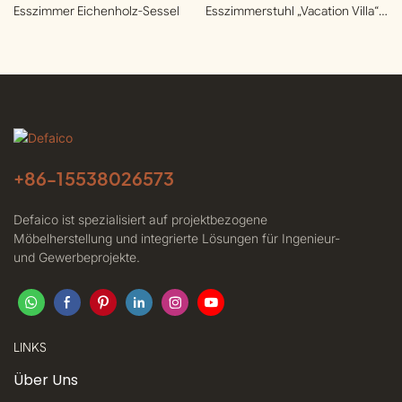
Esszimmer Eichenholz-Sessel
Esszimmerstuhl „Vacation Villa“
Aus Eichenholz Mit Stoffbezug
+86-
15538026573
Defaico ist spezialisiert auf projektbezogene
Möbelherstellung und integrierte Lösungen für Ingenieur-
und Gewerbeprojekte.
LINKS
Über Uns