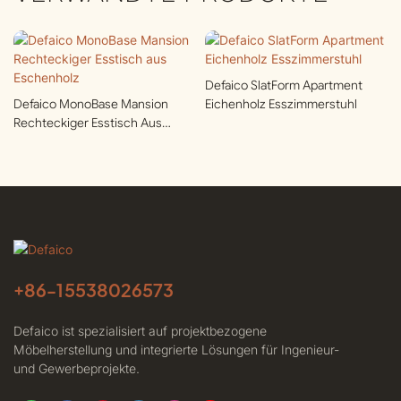
Defaico SlatForm Apartment
Defaico MonoBase Mansion
Eichenholz Esszimmerstuhl
Rechteckiger Esstisch Aus
Eschenholz
+86-
15538026573
Defaico ist spezialisiert auf projektbezogene
Möbelherstellung und integrierte Lösungen für Ingenieur-
und Gewerbeprojekte.