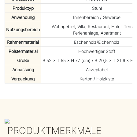
Produkttyp
Stuhl
Anwendung
Innenbereich / Gewerbe
Wohngebiet, Villa, Restaurant, Hotel, Terras
Nutzungsbereich
Ferienanlage, Apartment
Rahmenmaterial
Eschenholz/Eichenholz
Polstermaterial
Hochwertiger Stoff
Größe
B 52 × T 55 × H 77 (cm) / B 20,5 × T 21,6 × H 3
Anpassung
Akzeptabel
Verpackung
Karton / Holzkiste
PRODUKTMERKMALE