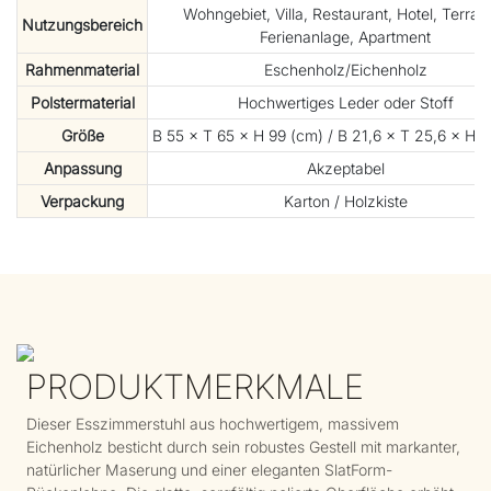
Wohngebiet, Villa, Restaurant, Hotel, Terras
Nutzungsbereich
Ferienanlage, Apartment
Rahmenmaterial
Eschenholz/Eichenholz
Polstermaterial
Hochwertiges Leder oder Stoff
Größe
B 55 × T 65 × H 99 (cm) / B 21,6 × T 25,6 × H 39
Anpassung
Akzeptabel
Verpackung
Karton / Holzkiste
PRODUKTMERKMALE
Dieser Esszimmerstuhl aus hochwertigem, massivem
Eichenholz besticht durch sein robustes Gestell mit markanter,
natürlicher Maserung und einer eleganten SlatForm-