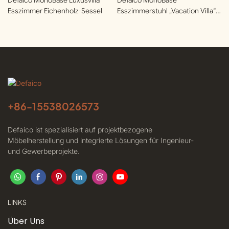
Esszimmer Eichenholz-Sessel
Esszimmerstuhl „Vacation Villa“
Aus Eichenholz Mit Stoffbezug
+86-
15538026573
Defaico ist spezialisiert auf projektbezogene
Möbelherstellung und integrierte Lösungen für Ingenieur-
und Gewerbeprojekte.
LINKS
Über Uns