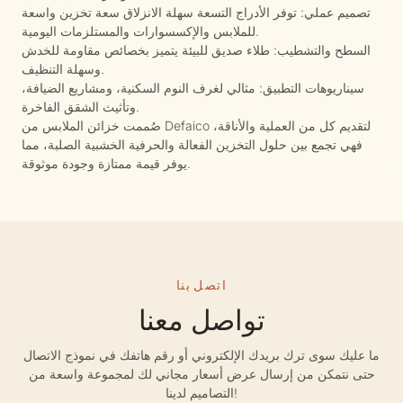
تصميم عملي: توفر الأدراج التسعة سهلة الانزلاق سعة تخزين واسعة
للملابس والإكسسوارات والمستلزمات اليومية.
السطح والتشطيب: طلاء صديق للبيئة يتميز بخصائص مقاومة للخدش
وسهلة التنظيف.
سيناريوهات التطبيق: مثالي لغرف النوم السكنية، ومشاريع الضيافة،
وتأثيث الشقق الفاخرة.
صُممت خزائن الملابس من Defaico لتقديم كل من العملية والأناقة،
فهي تجمع بين حلول التخزين الفعالة والحرفية الخشبية الصلبة، مما
يوفر قيمة ممتازة وجودة موثوقة.
اتصل بنا
تواصل معنا
ما عليك سوى ترك بريدك الإلكتروني أو رقم هاتفك في نموذج الاتصال
حتى نتمكن من إرسال عرض أسعار مجاني لك لمجموعة واسعة من
التصاميم لدينا!