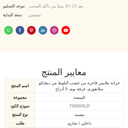
بعد 20-40 يومًا من تأكيد السحب.
موعد التسليم:
شنتشن
منفذ البداية:
معايير المنتج
خزانة ملابس فاخرة من خشب البلوط من ديفايكو
اسم المنتج
سلاتفورم، غرفة نوم، 9 أدراج
المنصة
مجموعة
7100010_11
نموذج الكود
مضمد
نوع المنتج
داخلي / تجاري
طلب