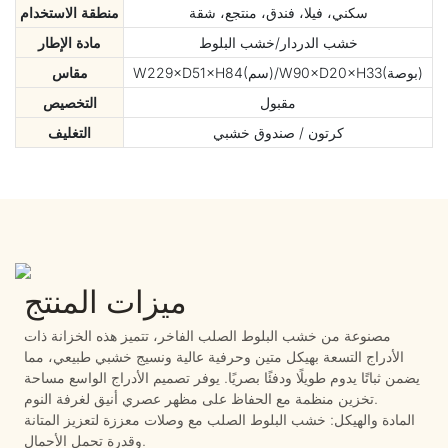
سكني، فيلا، فندق، منتجع، شقة
منطقة الاستخدام
خشب الدردار/خشب البلوط
مادة الإطار
W229×D51×H84(سم)/W90×D20×H33(بوصة)
مقاس
مقبول
التخصيص
كرتون / صندوق خشبي
التغليف
ميزات المنتج
مصنوعة من خشب البلوط الصلب الفاخر، تتميز هذه الخزانة ذات
الأدراج التسعة بهيكل متين وحرفية عالية ونسيج خشبي طبيعي، مما
يضمن ثباتًا يدوم طويلًا ودفئًا بصريًا. يوفر تصميم الأدراج الواسع مساحة
تخزين منظمة مع الحفاظ على مظهر عصري أنيق لغرفة النوم.
المادة والهيكل: خشب البلوط الصلب مع وصلات معززة لتعزيز المتانة
وقدرة تحمل الأحمال.