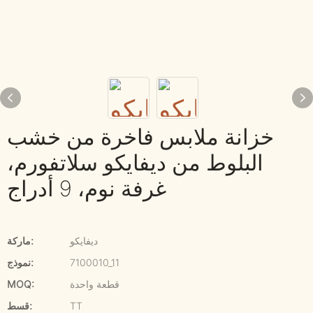
خزانة ملابس فاخرة من خشب
البلوط من ديفايكو سلاتفورم،
غرفة نوم، 9 أدراج
ديفايكو
ماركة:
7100010_11
نموذج:
قطعة واحدة
MOQ:
TT
قسط: