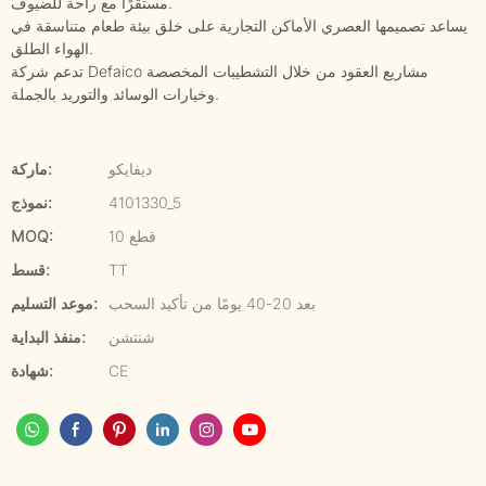
مستقرًا مع راحة للضيوف.
يساعد تصميمها العصري الأماكن التجارية على خلق بيئة طعام متناسقة في
الهواء الطلق.
تدعم شركة Defaico مشاريع العقود من خلال التشطيبات المخصصة
وخيارات الوسائد والتوريد بالجملة.
ديفايكو
ماركة:
4101330_5
نموذج:
10 قطع
MOQ:
TT
قسط:
بعد 20-40 يومًا من تأكيد السحب
موعد التسليم:
شنتشن
منفذ البداية:
CE
شهادة: