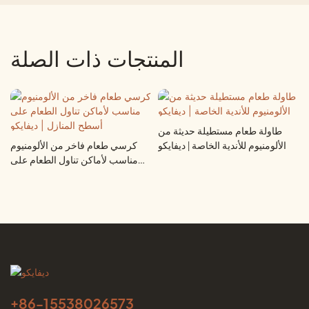
المنتجات ذات الصلة
طاولة طعام مستطيلة حديثة من
طاولة قهوة مستطيلة عصرية من
الألومنيوم للأندية الخاصة | ديفايكو
الألومنيوم مناسبة لشرفات الفنادق |
ديفايكو
+86-
15538026573