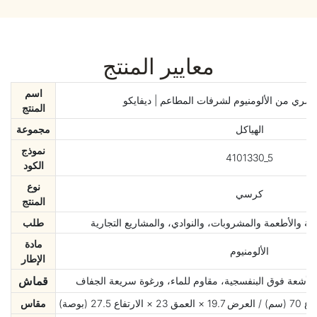
معايير المنتج
اسم
ري من الألومنيوم لشرفات المطاعم | ديفايكو
المنتج
الهياكل
مجموعة
نموذج
4101330_5
الكود
نوع
كرسي
المنتج
ة والأطعمة والمشروبات، والنوادي، والمشاريع التجارية
طلب
مادة
الألومنيوم
الإطار
قماش
للأشعة فوق البنفسجية، مقاوم للماء، ورغوة سريعة الجفاف
مقاس