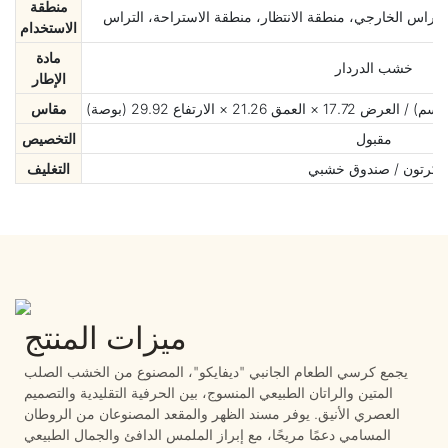
منطقة
 التراس الخارجي، منطقة الانتظار، منطقة الاستراحة، التراس
الاستخدام
مادة
خشب الدردار
الإطار
مقاس
مقبول
التخصيص
كرتون / صندوق خشبي
التغليف
ميزات المنتج
يجمع كرسي الطعام الجانبي "ديفايكو"، المصنوع من الخشب الصلب
المتين والراتان الطبيعي المنسوج، بين الحرفية التقليدية والتصميم
العصري الأنيق. يوفر مسند الظهر والمقعد المصنوعان من الروطان
المسامي دعمًا مريحًا، مع إبراز الملمس الدافئ والجمال الطبيعي