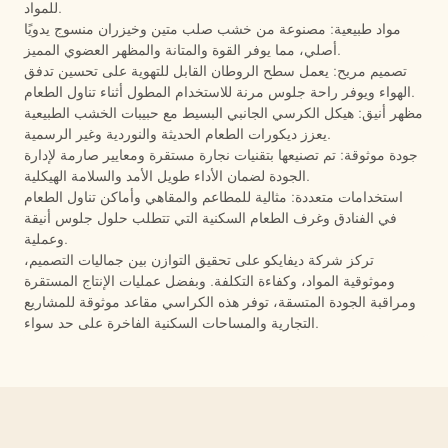
للمواد.
مواد طبيعية: مصنوعة من خشب صلب متين وخيزران منسوج يدويًا
أصلي، مما يوفر القوة والمتانة والمظهر العضوي المميز.
تصميم مريح: يعمل سطح الروطان القابل للتهوية على تحسين تدفق
الهواء ويوفر راحة جلوس مرنة للاستخدام المطول أثناء تناول الطعام.
مظهر أنيق: هيكل الكرسي الجانبي البسيط مع حبيبات الخشب الطبيعية
يعزز ديكورات الطعام الحديثة والنوردية وغير الرسمية.
جودة موثوقة: تم تصنيعها بتقنيات نجارة مستقرة ومعايير صارمة لإدارة
الجودة لضمان الأداء طويل الأمد والسلامة الهيكلية.
استخدامات متعددة: مثالية للمطاعم والمقاهي وأماكن تناول الطعام
في الفنادق وغرف الطعام السكنية التي تتطلب حلول جلوس أنيقة
وعملية.
تركز شركة ديفايكو على تحقيق التوازن بين جماليات التصميم،
وموثوقية المواد، وكفاءة التكلفة. وبفضل عمليات الإنتاج المستقرة
ومراقبة الجودة المتسقة، توفر هذه الكراسي مقاعد موثوقة للمشاريع
التجارية والمساحات السكنية الفاخرة على حد سواء.