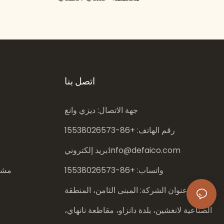
اتصل بنا
جهة الاتصال: ديزي وانغ
رقم الهاتف: +86-
15538026573
info@defaico.com
بريد إلكتروني:
واتساب: +86-
15538026573
مشار
عنوان الشركة: المبنى الثامن، المنطقة
الصناعية لانغشين، بلدة دانزاو، مقاطعة نانهاي،