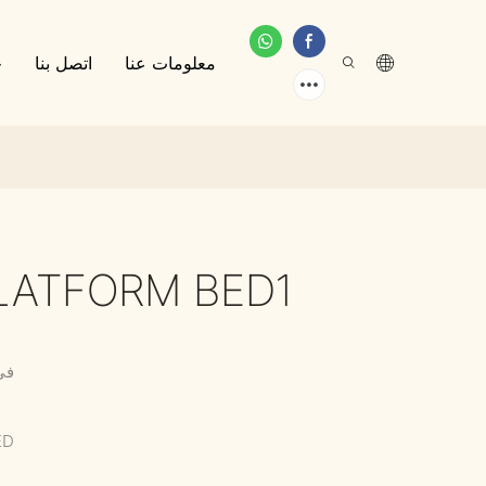
معلومات عنا
اتصل بنا
خ
PLATFORM BED1
في
ED