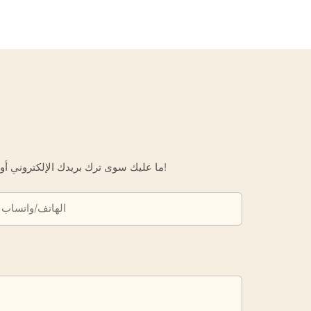
ما عليك سوى ترك بريدك الإلكتروني أو رقم هاتفك في نموذج الاتصال حتى نتمكن من إرسال عرض أسعار مجاني لك لمجموعة واسعة من التصاميم لدينا!
الهاتف/واتساب