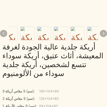
أريكة جلدية عالية الجودة لغرفة
المعيشة، أثاث عتيق، أريكة سوداء
تتسع لشخصين، أريكة جلدية
سوداء من الألومنيوم
190*104*80
مقاس أريكة 3 S (سم):
135*104*80
مقاس أريكة 2 S (سم):
84*104*80
1. مقاس الأريكة S (سم):