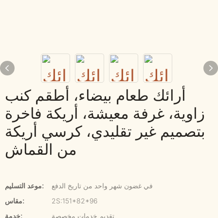
أرائك طعام بيضاء، أطقم كنب
زاوية، غرفة معيشة، أريكة فاخرة
بتصميم غير تقليدي، كرسي أريكة
من القماش
في غضون شهر واحد من تاريخ الدفع
موعد التسليم:
2S:151*82*96
مقاس:
تقديم خدمات مخصصة
خدمة: