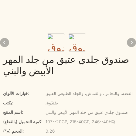
صندوق جلدي عتيق من جلد المهر
الأبيض والبني
الفضة، والنحاس، والقماش، والجلد الطبيعي العتيق
خيارات الألوان:
صُندُوق
يكتب:
صندوق جلدي عتيق من جلد المهر الأبيض والبني
اسم المنتج:
107--20GP, 215-40GP, 246--40HQ
كمية التحميل (بالقطع):
0.26
الحجم (م³):