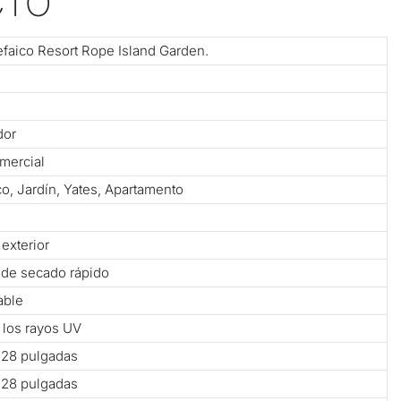
CTO
faico Resort Rope Island Garden.
dor
omercial
co, Jardín, Yates, Apartamento
exterior
 de secado rápido
able
a los rayos UV
× 28 pulgadas
× 28 pulgadas