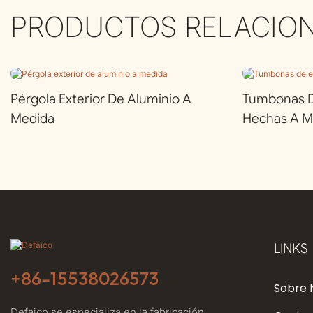
PRODUCTOS RELACIO
Pérgola Exterior De Aluminio A
Tumbonas De
Medida
Hechas A M
LINKS
+86-
15538026573
Sobre 
Defaico se especializa en la fabricación