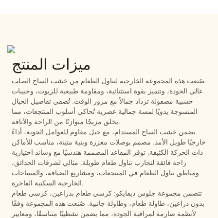
ميزات المنتج
صُنعت هذه المجموعة الخارجية لتناول الطعام من خشب الساج الصلب
عالي الجودة، وتتميز بقوة استثنائية، ومقاومة طبيعية للزيوت، وحبيبات
خشبية مصقولة تزداد جمالاً مع مرور الوقت. تُضفي تفاصيل الحبال
المنسوجة يدويًا لمسة جمالية عصرية تُحاكي أسلوب المنتجعات، مما
يخلق مزيجًا متوازنًا من الراحة والأناقة.
يضمن خشب الساج المستدام، مع حبل مقاوم للعوامل الجوية، أداءً
خارجيًا طويل الأمد. مصمم بوصلات معززة وبنية متينة، مناسب للأماكن
ذات الحركة الكثيفة. توفر المقاعد المصممة هندسيًا مع وسائد اختيارية
راحة فائقة لتجارب تناول طعام طويلة. مثالي لشرفات الحدائق،
ومناطق تناول الطعام في المنتجعات، ومشاريع الضيافة، والمساحات
الخارجية السكنية الفاخرة.
تتضمن مجموعة جلوس ديفايكو: كرسي طعام بذراعين، كرسي طعام
بدون ذراعين، طاولة طعام، وطاولة جانبية. صُنعت هذه المجموعة وفقًا
لأنظمة صارمة لمراقبة الجودة، مما يضمن تشطيبًا متناسقًا، ومعايير