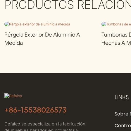
PRODUCTOS RELACIO
Pérgola Exterior De Aluminio A
Tumbonas De
Medida
Hechas A M
LINKS
+86-
15538026573
Sobre 
Defaico se especializa en la fabricación
Centro
de muebles basados ​​en proyectos y