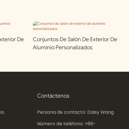
terior De
Conjuntos De Salón De Exterior De
Aluminio Personalizados
Contáctenos
io
Persona de contacto: Daisy Wang
Número de teléfono: +86-