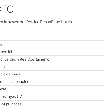
CTO
e en la azotea del Defaico ResortRope Hotels
ón
omercial
co, Jardín, Yates, Apartamento
nio
a exteriores
 de secado rápido
able
a los rayos UV
× 24 pulgadas