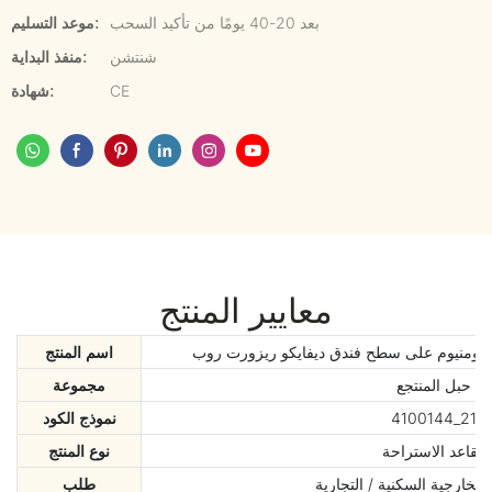
بعد 20-40 يومًا من تأكيد السحب
موعد التسليم:
شنتشن
منفذ البداية:
CE
شهادة:
معايير المنتج
لومنيوم على سطح فندق ديفايكو ريزورت روب
اسم المنتج
حبل المنتجع
مجموعة
4100144_21
نموذج الكود
مقاعد الاستراحة
نوع المنتج
لخارجية السكنية / التجارية
طلب