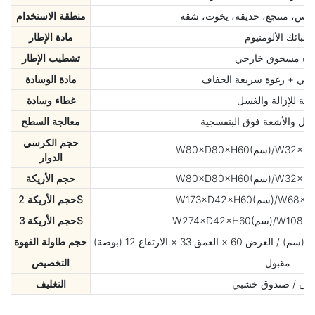
راس، منتجع، حديقة، يخوت، شقة
منطقة الاستخدام
سبائك الألومنيوم
مادة الإطار
اء مسحوق خارجي
تشطيب الإطار
جي + رغوة سريعة الجفاف
مادة الوسادة
ابلة للإزالة والغسل
غطاء وسادة
آكل والأشعة فوق البنفسجية
معالجة السطح
حجم الكرسي
الدوار
حجم الأريكة
حجم الأريكة 2S
حجم الأريكة 3S
حجم طاولة القهوة
مقبول
التخصيص
تون / صندوق خشبي
التغليف