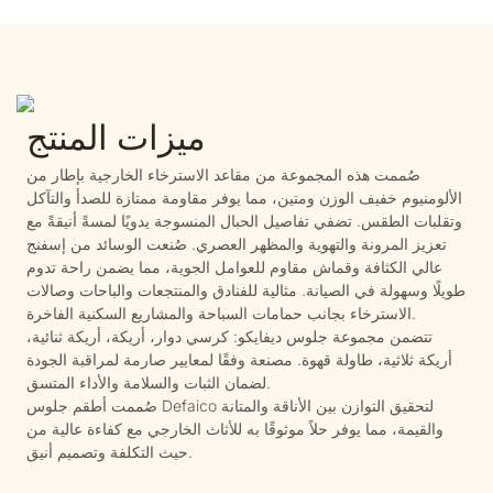
ميزات المنتج
صُممت هذه المجموعة من مقاعد الاسترخاء الخارجية بإطار من
الألومنيوم خفيف الوزن ومتين، مما يوفر مقاومة ممتازة للصدأ والتآكل
وتقلبات الطقس. تضفي تفاصيل الحبال المنسوجة يدويًا لمسةً أنيقةً مع
تعزيز المرونة والتهوية والمظهر العصري. صُنعت الوسائد من إسفنج
عالي الكثافة وقماش مقاوم للعوامل الجوية، مما يضمن راحة تدوم
طويلًا وسهولة في الصيانة. مثالية للفنادق والمنتجعات والباحات وصالات
الاسترخاء بجانب حمامات السباحة والمشاريع السكنية الفاخرة.
تتضمن مجموعة جلوس ديفايكو: كرسي دوار، أريكة، أريكة ثنائية،
أريكة ثلاثية، طاولة قهوة. مصنعة وفقًا لمعايير صارمة لمراقبة الجودة
لضمان الثبات والسلامة والأداء المتسق.
صُممت أطقم جلوس Defaico لتحقيق التوازن بين الأناقة والمتانة
والقيمة، مما يوفر حلاً موثوقًا به للأثاث الخارجي مع كفاءة عالية من
حيث التكلفة وتصميم أنيق.