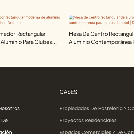
medor Rectangular
Mesa De Centro Rectangul
Aluminio Para Clubes
Aluminio Contemporánea P
efaico
De Hotel | Defaico
CASES
Nosotros
Propiedades De Hostelería Y Oc
 De
Proyectos Residenciales
ación
Espacios Comerciales Y De Com