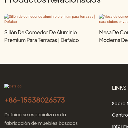
Sillón De Comedor De Aluminio
Mesa De Co
Premium Para Terrazas | Defaico
Moderna De 
Privados | D
LINKS
+86-
15538026573
Sobre 
Defaico se especializa en la
Centro
fabricación de muebles basados ​​
Inform