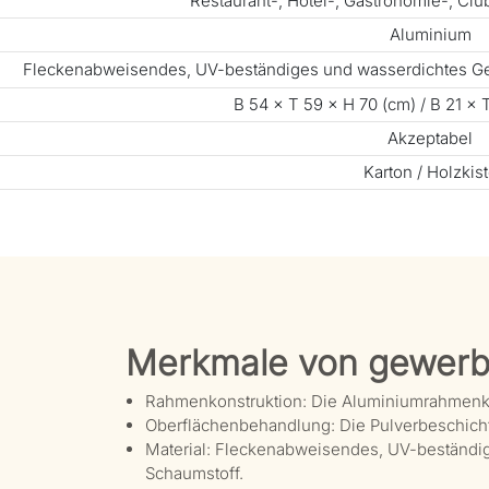
Restaurant-, Hotel-, Gastronomie-, Cl
Aluminium
Fleckenabweisendes, UV-beständiges und wasserdichtes G
B 54 × T 59 × H 70 (cm) / B 21 × T
Akzeptabel
Karton / Holzkis
Merkmale von gewerb
Rahmenkonstruktion: Die Aluminiumrahmenkons
Oberflächenbehandlung: Die Pulverbeschichtu
Material: Fleckenabweisendes, UV-beständi
Schaumstoff.