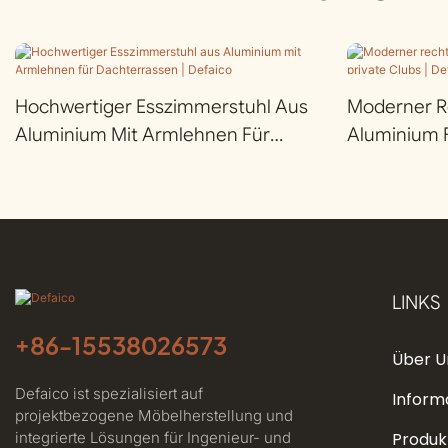
Hochwertiger Esszimmerstuhl Aus
Moderner Re
Aluminium Mit Armlehnen Für
Aluminium F
Dachterrassen | Defaico
LINKS
+86-
15538026573
Über U
Defaico ist spezialisiert auf
Inform
projektbezogene Möbelherstellung und
integrierte Lösungen für Ingenieur- und
Produk