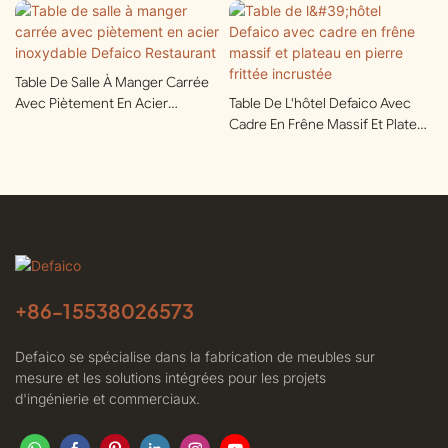
Table De Salle À Manger Carrée
Avec Piètement En Acier
Table De L'hôtel Defaico Avec
Inoxydable Defaico Restaurant
Cadre En Frêne Massif Et Plateau
En Pierre Frittée Incrustée
+86-
15538026573
Defaico se spécialise dans la fabrication de meubles sur
mesure et les solutions intégrées pour les projets
d'ingénierie et commerciaux.