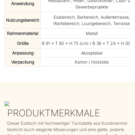
Restaurant-, Hotel-, Gastronomie-, Club- und
Anwendung
Gewerbeprojekte
Essbereich, Barbereich, Außenterrasse,
Nutzungsbereich
Wartebereich, Loungebereich, Terrasse
Rahmenmaterial
Metall
Größe
B 91 × T 60 × H 75 (cm) / B 36 × T 24 × H 30 (Z
Anpassung
Akzeptabel
Verpackung
Karton / Holzkiste
PRODUKTMERKMALE
Dieser Esstisch mit hochwertiger Tischplatte aus Kunstmarmor
besticht durch elegante Maserungen und eine glatte, polierte