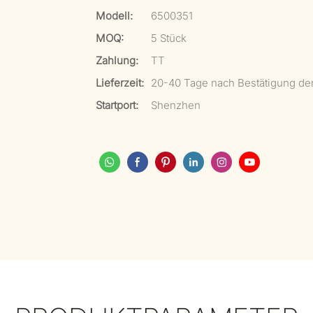
Modell:
6500351
MOQ:
5 Stück
Zahlung:
TT
Lieferzeit:
20-40 Tage nach Bestätigung de
Startport:
Shenzhen