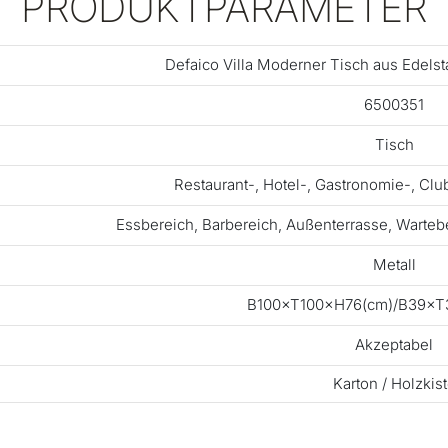
PRODUKTPARAMETER
Defaico Villa Moderner Tisch aus Edelsta
6500351
Tisch
Restaurant-, Hotel-, Gastronomie-, Cl
Essbereich, Barbereich, Außenterrasse, Warteb
Metall
B100×T100×H76(cm)/B39×T3
Akzeptabel
Karton / Holzkis