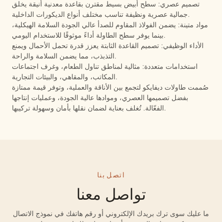
تصميم عصري: سطح أبيض بسيط مقترن بقاعدة معدنية أنيقة يخلق
جمالية عصرية ونظيفة تناسب مختلف أنواع الديكورات الداخلية.
مواد متينة: يضمن الفولاذ المقاوم للصدأ عالي الجودة السلامة الهيكلية،
بينما يوفر سطح الطاولة أداءً موثوقًا للاستخدام اليومي.
الأداء الوظيفي: تصميم القاعدة الثابتة يعزز قدرة تحمل الأحمال ويمنع
التذبذب، مما يضمن السلامة والراحة.
استخدامات متعددة: مثالية لمناطق تناول الطعام، وغرف اجتماعات
المكاتب، والمقاهي، والبيئات التجارية.
صُممت طاولات ديفايكو لتجمع بين الأناقة والعملية، وتوفر قيمة ممتازة
بفضل تصميمها العصري، وموادها عالية الجودة، وعمليات إنتاجها
الفعّالة. تُغلف بعناية لضمان نقلها بأمان وسهولة تركيبها.
اتصل بنا
تواصل معنا
ما عليك سوى ترك بريدك الإلكتروني أو رقم هاتفك في نموذج الاتصال