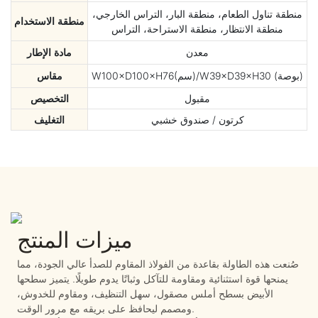
منطقة تناول الطعام، منطقة البار، التراس الخارجي،
منطقة الاستخدام
منطقة الانتظار، منطقة الاستراحة، التراس
معدن
مادة الإطار
W100×D100×H76(سم)/W39×D39×H30 (بوصة)
مقاس
مقبول
التخصيص
كرتون / صندوق خشبي
التغليف
ميزات المنتج
صُنعت هذه الطاولة بقاعدة من الفولاذ المقاوم للصدأ عالي الجودة، مما
يمنحها قوة استثنائية ومقاومة للتآكل وثباتًا يدوم طويلًا. يتميز سطحها
الأبيض بسطح أملس مصقول، سهل التنظيف، ومقاوم للخدوش،
ومصمم ليحافظ على بريقه مع مرور الوقت.