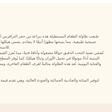
صُنعت طاولة الطعام المستطيلة هذه ببراعة من حجر الترافرتين ال
نسيجية طبيعية، مما يمنحها مظهرًا أنيقًا لا يتقادم. يضمن هيكلها 
للاستخدام اليومي، مما يجعلها مناسبة للاستخدام طويل الأمد.
تُضفي تقنية النحت الدقيق حوافًا مصقولة وأناقةً فنيةً، مما يُعزز ال
المتينة أداءً موثوقًا في تحمل الأوزان وثباتًا هيكليًا. كما يُوفر ال
والعناية اليومية. تُعد هذه الطاولة مثاليةً لغرف الطعام الفاخرة، و