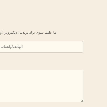
ما عليك سوى ترك بريدك الإلكتروني أو رقم هاتفك في نموذج الاتصال حتى نتمكن من إرسال عرض أسعار مجاني لك لمجموعة واسعة من التصاميم لدينا!
الهاتف/واتساب