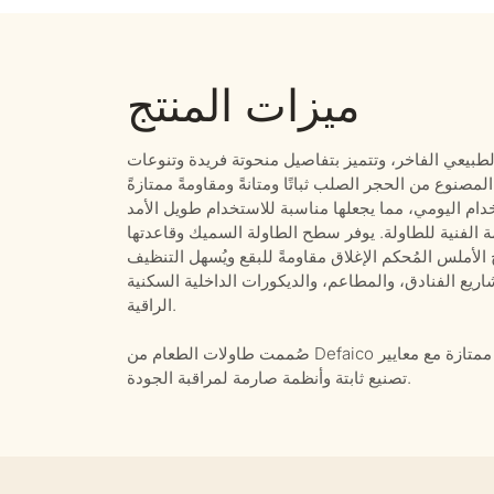
ميزات المنتج
طبيعي الفاخر، وتتميز بتفاصيل منحوتة فريدة وتنوعات
المصنوع من الحجر الصلب ثباتًا ومتانةً ومقاومةً ممتازةً
قيمة الفنية للطاولة. يوفر سطح الطاولة السميك وقاعدتها
سطح الأملس المُحكم الإغلاق مقاومةً للبقع ويُسهل التنظيف
مشاريع الفنادق، والمطاعم، والديكورات الداخلية السكنية
الراقية.
صُممت طاولات الطعام من Defaico لتوفير المتانة والجاذبية الجمالية والجودة العالية، وهي تقدم قيمة ممتازة مع معايير
تصنيع ثابتة وأنظمة صارمة لمراقبة الجودة.