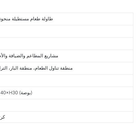
طاولة طعام مستطيلة منحوتة 
مشاريع المطاعم والضيافة والأط
منطقة تناول الطعام، منطقة البار، الت
W213×D102×H76(سم)/W84×D40×H30 (بوصة)
كرت