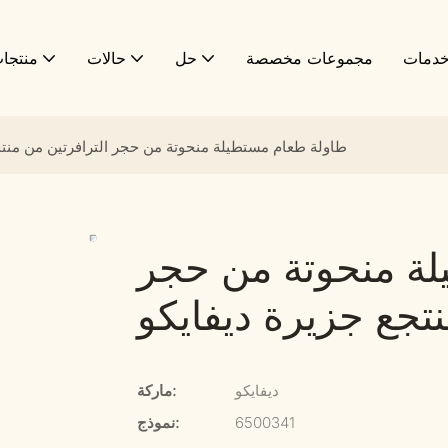
دمات
مجموعات مخصصة
حل
حالات
منتجا
طاولة طعام مستطيلة منحوتة من حجر الترافرتين من منتج
ة منحوتة من حجر
نتجع جزيرة ديفايكو
ديفايكو
ماركة:
6500341
نموذج: