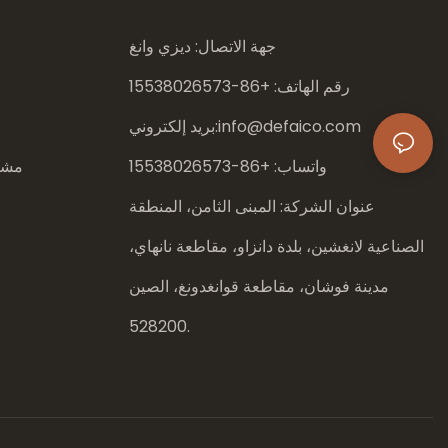
جهة الاتصال: ديزي وانغ
رقم الهاتف: +86-
15538026573
info@defaico.com
بريد إلكتروني:
واتساب: +86-
15538026573
مشار
عنوان الشركة: المبنى الثامن، المنطقة
الصناعية لانغشين، بلدة دانزاو، مقاطعة نانهاي،
مدينة فوشان، مقاطعة قوانغدونغ، الصين
528200.