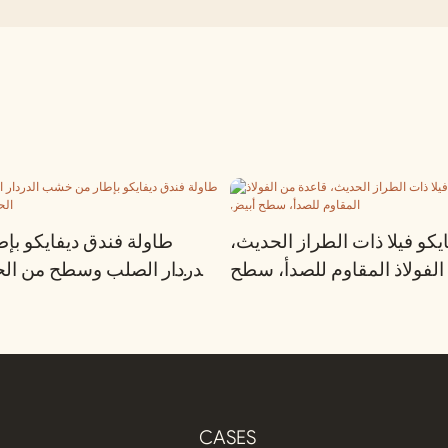
يكو فيلا ذات الطراز الحديث،
طاولة فندق ديفايكو ب
الفولاذ المقاوم للصدأ، سطح
الدردار الصلب وسطح من ال
أبيض
CASES