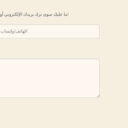
ما عليك سوى ترك بريدك الإلكتروني أو رقم هاتفك في نموذج الاتصال حتى نتمكن من إرسال عرض أسعار مجاني لك لمجموعة واسعة من التصاميم لدينا!
الهاتف/واتساب