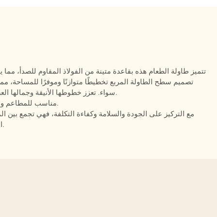
تتميز طاولة الطعام هذه بقاعدة متينة من الفولاذ المقاوم للصدأ، مما يوفر 
تصميم سطح الطاولة المربع تخطيطًا متوازنًا وموفرًا للمساحة، مم
سواء. تعزز خطوطها الأنيقة وجمالها العصري جاذبيتها البصرية مع الحفاظ على وظائفها العملية.
مناسب للمطاعم والمقاهي والشقق وأماكن تناول الطعام السكنية الحديثة.
الراقية، مما يوفر قيمة قوية للمشاريع التجارية والسكنية.