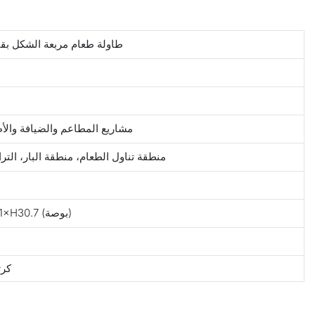
طاولة طعام مربعة الشكل بقا
مشاريع المطاعم والضيافة والأط
منطقة تناول الطعام، منطقة البار، الت
W80×D80×H78(سم)/W31×D31×H30.7 (بوصة)
كرت