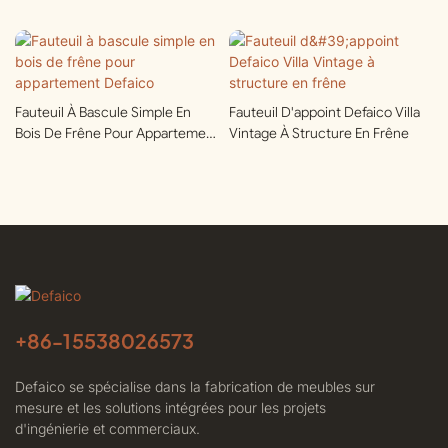
Fauteuil À Bascule Simple En
Fauteuil D'appoint Defaico Villa
Bois De Frêne Pour Appartement
Vintage À Structure En Frêne
Defaico
+86-
15538026573
Defaico se spécialise dans la fabrication de meubles sur
mesure et les solutions intégrées pour les projets
d'ingénierie et commerciaux.