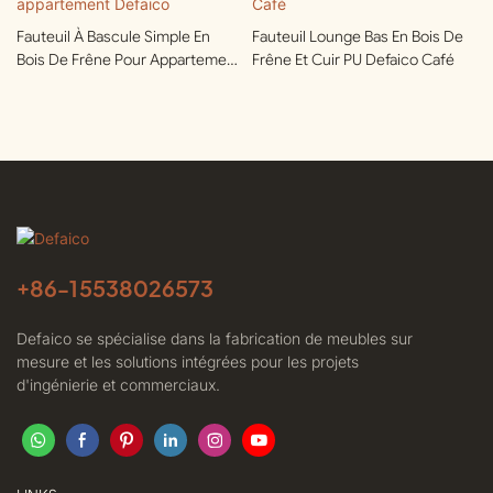
Fauteuil À Bascule Simple En
Fauteuil Lounge Bas En Bois De
Bois De Frêne Pour Appartement
Frêne Et Cuir PU Defaico Café
Defaico
+86-
15538026573
Defaico se spécialise dans la fabrication de meubles sur
mesure et les solutions intégrées pour les projets
d'ingénierie et commerciaux.