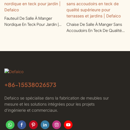
Fauteuil De Salle À Manger
Nordique En Teck Pour Jardin |
Chaise De Salle À Manger Sans
Defaico
Accoudoirs En Teck De Qualité
Supérieure Pour Terrasses Et
Jardins | Defaico
+86-
15538026573
Defaico se spécialise dans la fabrication de meubles sur
mesure et les solutions intégrées pour les projets
d'ingénierie et commerciaux.