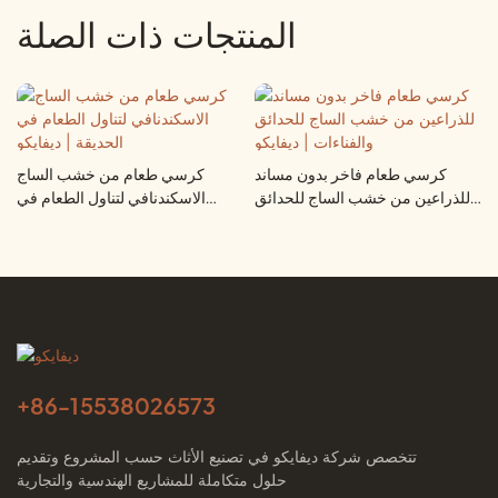
المنتجات ذات الصلة
كرسي طعام فاخر بدون مساند
كرسي طعام من خشب الساج
للذراعين من خشب الساج للحدائق
الاسكندنافي لتناول الطعام في
والفناءات | ديفايكو
الحديقة | ديفايكو
+86-
15538026573
تتخصص شركة ديفايكو في تصنيع الأثاث حسب المشروع وتقديم
حلول متكاملة للمشاريع الهندسية والتجارية