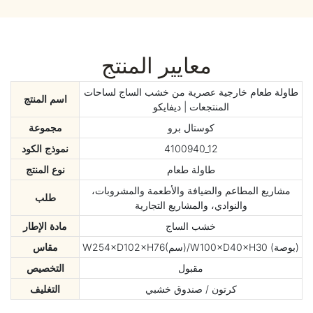
معايير المنتج
طاولة طعام خارجية عصرية من خشب الساج لساحات
اسم المنتج
المنتجعات | ديفايكو
كوستال برو
مجموعة
4100940_12
نموذج الكود
طاولة طعام
نوع المنتج
مشاريع المطاعم والضيافة والأطعمة والمشروبات،
طلب
والنوادي، والمشاريع التجارية
خشب الساج
مادة الإطار
W254×D102×H76(سم)/W100×D40×H30 (بوصة)
مقاس
مقبول
التخصيص
كرتون / صندوق خشبي
التغليف