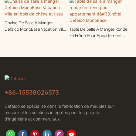
Chaise De Salle À Manger
Defaico MonoBase Vacation Villa
Table De Salle À Manger Ronde
En Bois De Chêne Et Tissu
En Frêne Pour Appartement
D'hôtel Defaico MonoBase
+86-
15538026573
Defaico se spécialise dans la fabrication de meubles sur
mesure et les solutions intégrées pour les projets
d'ingénierie et commerciaux.