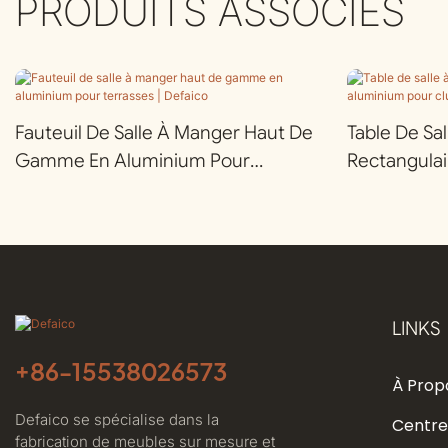
PRODUITS ASSOCIÉS
Fauteuil De Salle À Manger Haut De
Table De Sa
Gamme En Aluminium Pour
Rectangula
Terrasses | Defaico
Aluminium P
Defaico
LINKS
+86-
15538026573
À Prop
Defaico se spécialise dans la
Centre
fabrication de meubles sur mesure et