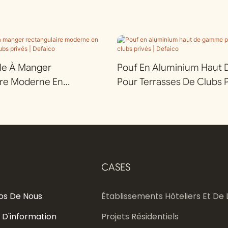
lle À Manger
Pouf En Aluminium Hau
ire Moderne En
Pour Terrasses De Clubs P
our Clubs Privés |
Defaico
CASES
os De Nous
Établissements Hôteliers Et De L
 D'information
Projets Résidentiels