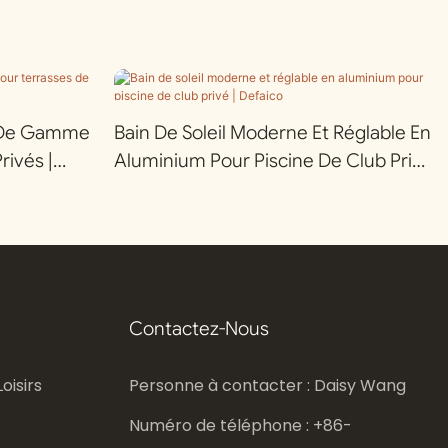
t De Gamme
Bain De Soleil Moderne Et Réglable En
rivés |
Aluminium Pour Piscine De Club Privé
| Defaico
Contactez-Nous
oisirs
Personne à contacter : Daisy Wang
Numéro de téléphone : +86-