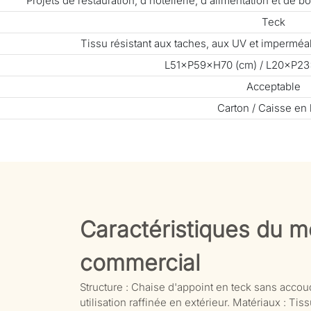
Projets de restauration, d'hôtellerie, d'alimentation et de
Teck
Tissu résistant aux taches, aux UV et impermé
L51×P59×H70 (cm) / L20×P23
Acceptable
Carton / Caisse en 
Caractéristiques du mo
commercial
Structure : Chaise d'appoint en teck sans accoud
utilisation raffinée en extérieur. Matériaux : Ti