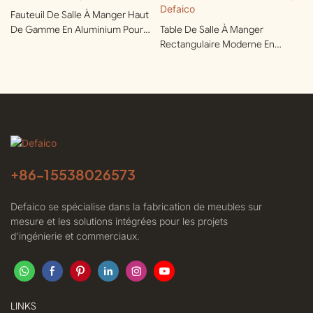
Fauteuil De Salle À Manger Haut
De Gamme En Aluminium Pour
Table De Salle À Manger
Terrasses | Defaico
Rectangulaire Moderne En
Aluminium Pour Clubs Privés |
Defaico
+86-
15538026573
Defaico se spécialise dans la fabrication de meubles sur
mesure et les solutions intégrées pour les projets
d'ingénierie et commerciaux.
LINKS