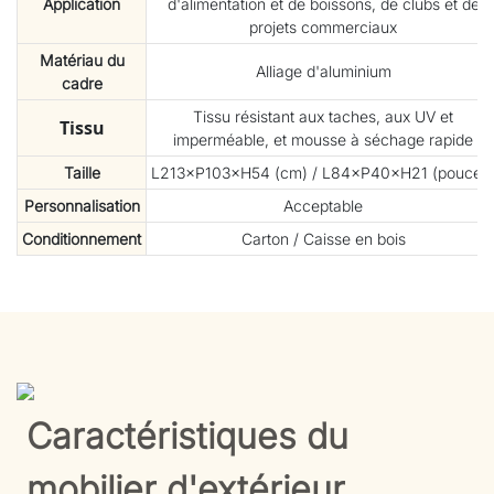
Application
d'alimentation et de boissons, de clubs et de
projets commerciaux
Matériau du
Alliage d'aluminium
cadre
Tissu résistant aux taches, aux UV et
Tissu
imperméable, et mousse à séchage rapide
Taille
L213×P103×H54 (cm) / L84×P40×H21 (pouces
Personnalisation
Acceptable
Conditionnement
Carton / Caisse en bois
Caractéristiques du
mobilier d'extérieur