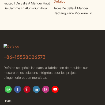
Fauteuil De Salle À Manger Haut
De Gamme En Aluminium Pour
Table De Salle À Manger
Terrasses | Defaico
Rectangulaire Moderne En
Aluminium Pour Clubs Privés |
Defaico
+86-
15538026573
Defaico se spécialise dans la fabrication de meubles sur
mesure et les solutions intégrées pour les projets
d'ingénierie et commerciaux.
LINKS