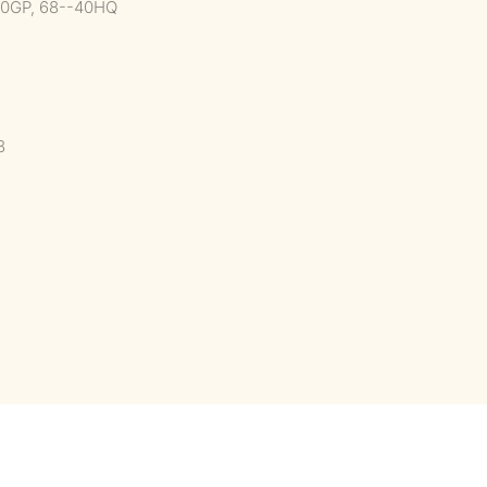
40GP, 68--40HQ
3