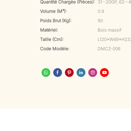
Quantité Chargée (pièces):
31--20GP, 62--
Volume (m³):
0.9
Poids Brut (kg):
90
Matériel:
Bois massif
Taille (cm):
L120*W49*H23
Code Modèle:
DMCZ-006