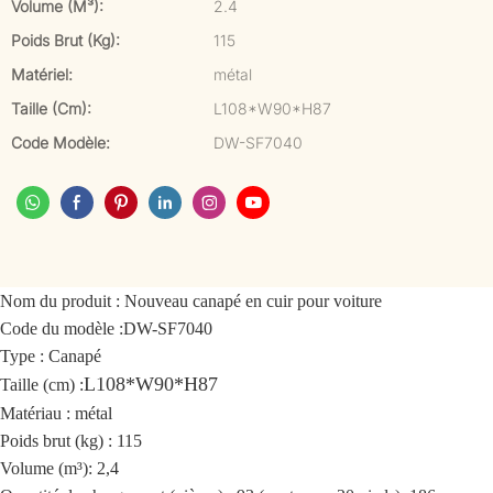
Volume (m³):
2.4
Poids Brut (kg):
115
Matériel:
métal
Taille (cm):
L108*W90*H87
Code Modèle:
DW-SF7040
Nom du produit :
Nouveau canapé en cuir pour voiture
Code du modèle :
DW-SF7040
Type : Canapé
L108*W90*H87
Taille (cm) :
Matériau : métal
Poids brut (kg) : 115
Volume (m³): 2,4