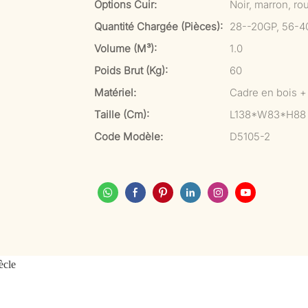
Options Cuir:
Noir, marron, ro
Quantité Chargée (pièces):
28--20GP, 56-4
Volume (m³):
1.0
Poids Brut (kg):
60
Matériel:
Cadre en bois + 
Taille (cm):
L138*W83*H88
Code Modèle:
D5105-2
ècle