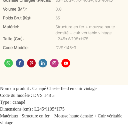
Quantité Chargée (pièces):
35--20GP, 70-40GP, 85-40HQ
Volume (m³):
0.8
Poids Brut (kg):
65
Matériel:
Structure en fer + mousse haute
densité + cuir véritable vintage
Taille (cm):
L245*W105*H75
Code Modèle:
DVS-148-3
Nom du produit : Canapé Chesterfield en cuir vintage
Code du modèle : DVS-148-3
Type : canapé
Dimensions (cm) : L245*l105*H75
Matériaux : Structure en fer + Mousse haute densité + Cuir véritable
vintage