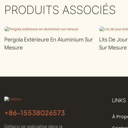
PRODUITS ASSOCIÉS
Pergola Extérieure En Aluminium Sur
Lits De Jou
Mesure
Sur Mesure
LINKS
+86-
15538026573
À Prop
Defaico se spécialise dans la