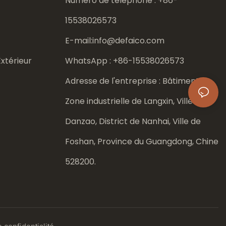
Numéro de téléphone : +86-
15538026573
E-mail:
info@defaico.com
xtérieur
WhatsApp : +86-
15538026573
Adresse de l'entreprise : Bâtiment 8,
Zone industrielle de Langxin, Ville de
Danzao, District de Nanhai, Ville de
Foshan, Province du Guangdong, Chine
528200.