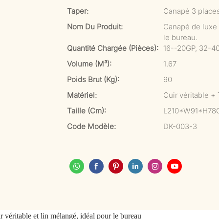
Taper:
Canapé 3 place
Nom Du Produit:
Canapé de luxe a
le bureau.
Quantité Chargée (pièces):
16--20GP, 32-4
Volume (m³):
1.67
Poids Brut (kg):
90
Matériel:
Cuir véritable +
Taille (cm):
L210*W91*H78
Code Modèle:
DK-003-3
véritable et lin mélangé, idéal pour le bureau