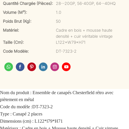
Quantité Chargée (pièces):
28--20GP, 56-40GP, 64--40HQ
Volume (m³):
1.0
Poids Brut (kg):
50
Matériel:
Cadre en bois + mousse haute
densité + cuir véritable vintage
Taille (cm):
L122*W79*H71
Code Modèle:
DT-7323-2
Nom du produit :
Ensemble de canapés Chesterfield rétro avec
piètement en métal
Code du modèle :
DT-7323-2
Type : Canapé 2 places
Dimensions (cm) : L122*l79*H71
Matériaux : Cadre en bois + Mousse haute densité + Cuir vintage