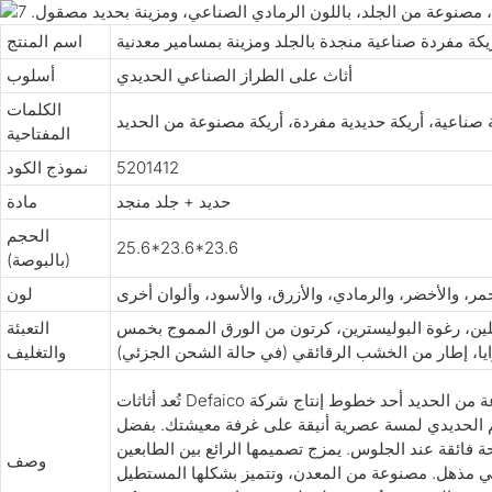
يكة مفردة صناعية منجدة بالجلد ومزينة بمسامير معدنية
اسم المنتج
أثاث على الطراز الصناعي الحديدي
أسلوب
الكلمات
 صناعية، أريكة حديدية مفردة، أريكة مصنوعة من الحديد
المفتاحية
5201412
نموذج الكود
حديد + جلد منجد
مادة
الحجم
25.6*23.6*23.6
(بالبوصة)
حمر، والأخضر، والرمادي، والأزرق، والأسود، وألوان أخرى
لون
يلين، رغوة البوليسترين، كرتون من الورق المموج بخمس
التعبئة
والتغليف
 الحديدي لمسة عصرية أنيقة على غرفة معيشتك. بفضل
حة فائقة عند الجلوس. يمزج تصميمها الرائع بين الطابعين
وصف
ي مذهل. مصنوعة من المعدن، وتتميز بشكلها المستطيل