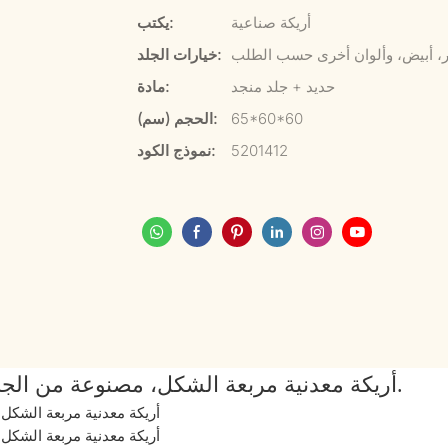
أريكة صناعية
يكتب:
ر، أبيض، وألوان أخرى حسب الطلب
خيارات الجلد:
حديد + جلد منجد
مادة:
65*60*60
الحجم (سم):
5201412
نموذج الكود:
أريكة معدنية مربعة الشكل، مصنوعة من الجلد، باللون الرمادي الصناعي، ومزينة بحديد مصقول.