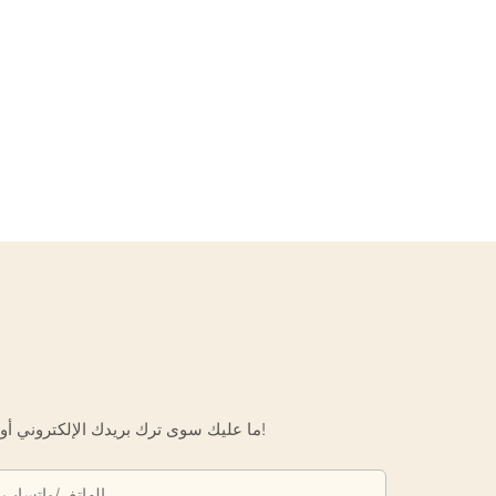
ما عليك سوى ترك بريدك الإلكتروني أو رقم هاتفك في نموذج الاتصال حتى نتمكن من إرسال عرض أسعار مجاني لك لمجموعة واسعة من التصاميم لدينا!
الهاتف/واتساب