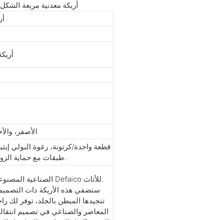
أر
أريكة
الأصفر، والأ
قطعة واحدة/كرتونة، رغوة البولي إيث
طبقات مع حماية الزوايا، إطار من الخشب الرقائقي (في حالة الشحن الجزئي).
تُعد أثاثات Defaico الصناعية المصنوعة من الحديد أحد خطوط إنتاج شركة Defaico للأثاث.
ستضفي هذه الأريكة ذات التصميم
تنجيدها المبطن بالجلد، توفر لك را
المعاصر والصناعي في تصميم انتقال