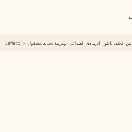
ت
Defaico