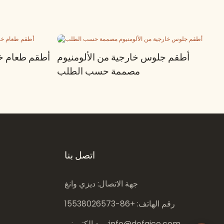
أطقم جلوس خارجية من الألومنيوم
أطقم طعام خا
مصممة حسب الطلب
اتصل بنا
جهة الاتصال: ديزي وانغ
رقم الهاتف: +86-
15538026573
info@defaico.com
بريد إلكتروني: